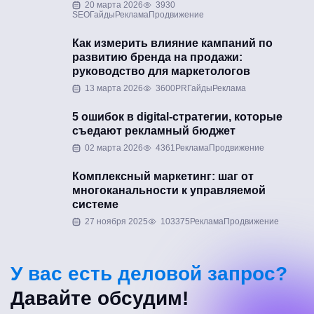
20 марта 2026
3930
SEO
Гайды
Реклама
Продвижение
Как измерить влияние кампаний по
развитию бренда на продажи:
руководство для маркетологов
13 марта 2026
3600
PR
Гайды
Реклама
5 ошибок в digital-стратегии, которые
съедают рекламный бюджет
02 марта 2026
4361
Реклама
Продвижение
Комплексный маркетинг: шаг от
многоканальности к управляемой
системе
27 ноября 2025
103375
Реклама
Продвижение
У вас есть деловой запрос?
Давайте обсудим!