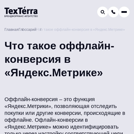
GEO-продвижение
Главная
Глоссарий
Что такое оффлайн-конверсия в «Яндекс.Метрике»
Заказать звонок
Поиск по услугам и статьям...
Что такое оффлайн-
Телефон отдела продаж:
8 (800) 775-16-41
конверсия в
Наш e-mail:
mail@texterra.ru
«Яндекс.Метрике»
Оффлайн-конверсия – это функция
«Яндекс.Метрики», позволяющая отследить
покупки или другие конверсии, происходящие в
оффлайне. Офлайн-конверсии в
«Яндекс.Метрике» можно идентифицировать
только через настройку соответствующей цели.