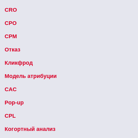
CRO
CPO
CPM
Отказ
Кликфрод
Модель атрибуции
CAC
Pop-up
CPL
Когортный анализ