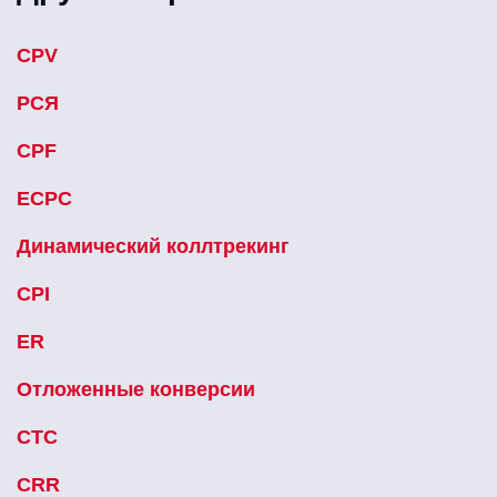
CPV
РСЯ
CPF
ECPC
Динамический коллтрекинг
CPI
ER
Отложенные конверсии
CTC
CRR