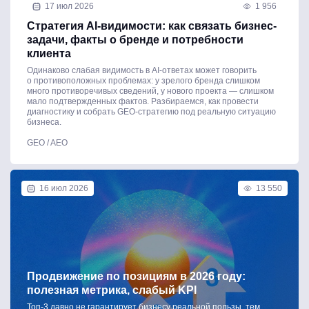
17 июл 2026
1 956
Стратегия AI-видимости: как связать бизнес-
задачи, факты о бренде и потребности
клиента
Одинаково слабая видимость в AI-ответах может говорить
о противоположных проблемах: у зрелого бренда слишком
много противоречивых сведений, у нового проекта — слишком
мало подтвержденных фактов. Разбираемся, как провести
диагностику и собрать GEO-стратегию под реальную ситуацию
бизнеса.
GEO / AEO
16 июл 2026
13 550
Продвижение по позициям в 2026 году:
полезная метрика, слабый KPI
Топ-3 давно не гарантирует бизнесу реальной пользы, тем