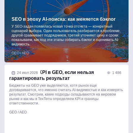
SEO в эпоху AI-поиска: как меняется бэклог
У SEO-задач появилась новая точка отсчета — конкретный
сценарий выбора. Один пользователь разбирается в проблеме,
другой сравнивает подрядчиков, третий уточняет цену и сроки:
показываем, как под эти этапы собирать бэклог и оценивать AI-
видимость.
GEO / AEO
Как ставить KPI в GEO, если нельзя
24 июл 2026
1 486
гарантировать результат
Бюджеты на GEO уже выделяются, хотя рынок еще
договаривается, что именно считать AI-видимостью и как измерять
результат. Смотрим, какие подходы складываются на мировом
рынке и как мы в TexTerra определяем KPI и границы
ответственности.
GEO / AEO