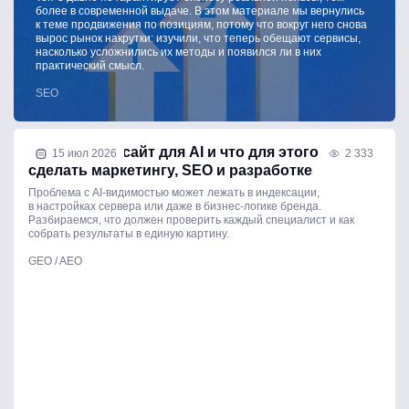
более в современной выдаче. В этом материале мы вернулись
к теме продвижения по позициям, потому что вокруг него снова
вырос рынок накрутки: изучили, что теперь обещают сервисы,
насколько усложнились их методы и появился ли в них
практический смысл.
SEO
Как открыть сайт для AI и что для этого
15 июл 2026
2 333
сделать маркетингу, SEO и разработке
Проблема с AI-видимостью может лежать в индексации,
в настройках сервера или даже в бизнес-логике бренда.
Разбираемся, что должен проверить каждый специалист и как
собрать результаты в единую картину.
GEO / AEO