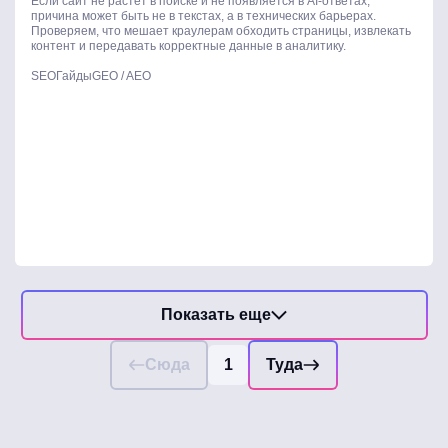
Если сайт не растет в поиске и не появляется в AI-ответах,
причина может быть не в текстах, а в технических барьерах.
Проверяем, что мешает краулерам обходить страницы, извлекать
контент и передавать корректные данные в аналитику.
SEO
Гайды
GEO / AEO
Показать еще
Сюда
1
Туда