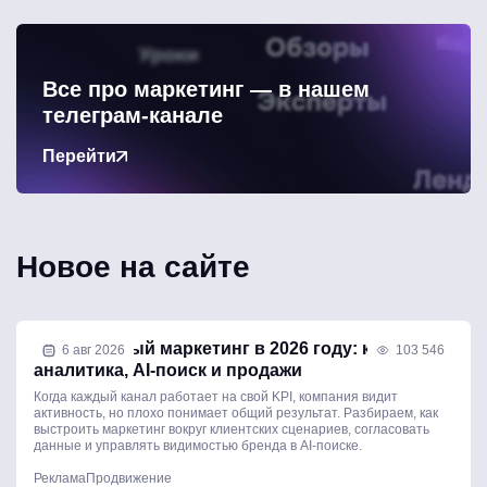
Все про маркетинг — в нашем
телеграм-канале
Перейти
Новое на сайте
Комплексный маркетинг в 2026 году: каналы,
6 авг 2026
103 546
аналитика, AI-поиск и продажи
Когда каждый канал работает на свой KPI, компания видит
активность, но плохо понимает общий результат. Разбираем, как
выстроить маркетинг вокруг клиентских сценариев, согласовать
данные и управлять видимостью бренда в AI-поиске.
Реклама
Продвижение