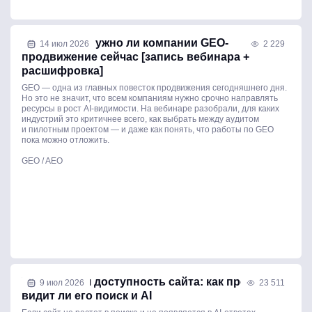
Как понять, нужно ли компании GEO-
14 июл 2026
2 229
продвижение сейчас [запись вебинара +
расшифровка]
GEO — одна из главных повесток продвижения сегодняшнего дня.
Но это не значит, что всем компаниям нужно срочно направлять
ресурсы в рост AI-видимости. На вебинаре разобрали, для каких
индустрий это критичнее всего, как выбрать между аудитом
и пилотным проектом — и даже как понять, что работы по GEO
пока можно отложить.
GEO / AEO
Техническая доступность сайта: как проверить,
9 июл 2026
23 511
видит ли его поиск и AI