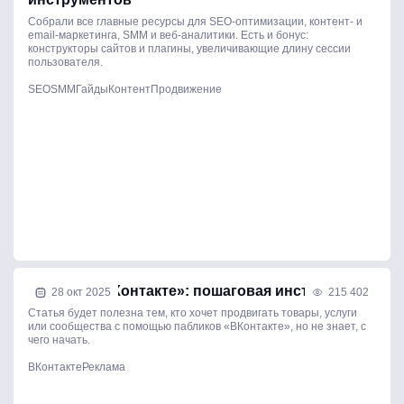
Собрали все главные ресурсы для SEO-оптимизации, контент- и
email-маркетинга, SMM и веб-аналитики. Есть и бонус:
конструкторы сайтов и плагины, увеличивающие длину сессии
пользователя.
SEO
SMM
Гайды
Контент
Продвижение
Реклама «ВКонтакте»: пошаговая инструкция
28 окт 2025
215 402
Статья будет полезна тем, кто хочет продвигать товары, услуги
или сообщества с помощью пабликов «ВКонтакте», но не знает, с
чего начать.
ВКонтакте
Реклама