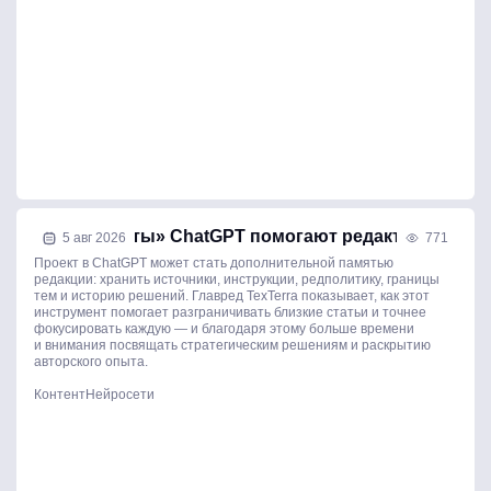
Как «Проекты» ChatGPT помогают редакторам
5 авг 2026
771
Проект в ChatGPT может стать дополнительной памятью
редакции: хранить источники, инструкции, редполитику, границы
тем и историю решений. Главред TexTerra показывает, как этот
инструмент помогает разграничивать близкие статьи и точнее
фокусировать каждую — и благодаря этому больше времени
и внимания посвящать стратегическим решениям и раскрытию
авторского опыта.
Контент
Нейросети