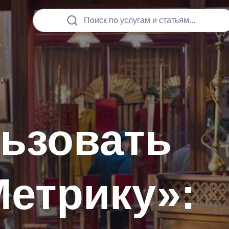
Поиск по услугам и статьям...
йд
льзовать
Метрику»: