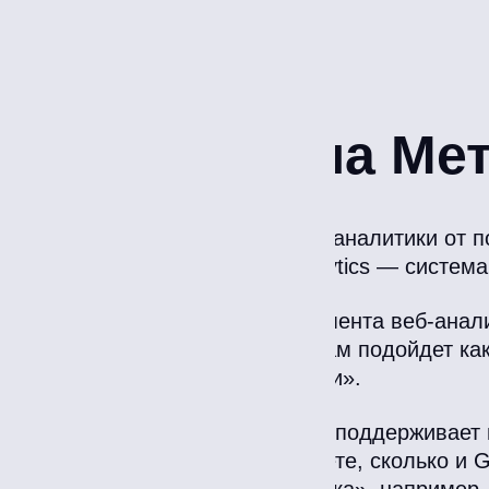
Настройка
Итоги
Зачем нужна Метр
«Метрика» — это сервис веб-аналитики от п
эффективность сайта. А Analytics — система
Выбор того или иного инструмента веб-анал
которые вы решаете. Новичкам подойдет как 
аргументов в пользу «Метрики».
«Метрику» создала и поддерживает 
пользователей в рунете, сколько и 