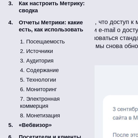
Как настроить Метрику:
сводка
Но следует сразу оговориться, что доступ к
Отчеты Метрики: какие
станут уведомления по СМС и e-mail о досту
есть, как использовать
Поэтому придется чаще пользоваться станд
1. Посещаемость
положение вещей изменится, мы снова обно
2. Источники
3. Аудитория
4. Содержание
5. Технологии
6. Мониторинг
7. Электронная
коммерция
8. Монетизация
«Вебвизор»
Посетители и клиенты