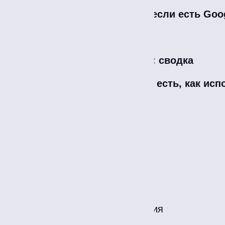
Зачем нужна Метрика, если есть Goog
Как настроить Метрику
Как настроить Метрику: сводка
Отчеты Метрики: какие есть, как исп
1. Посещаемость
2. Источники
3. Аудитория
4. Содержание
5. Технологии
6. Мониторинг
7. Электронная коммерция