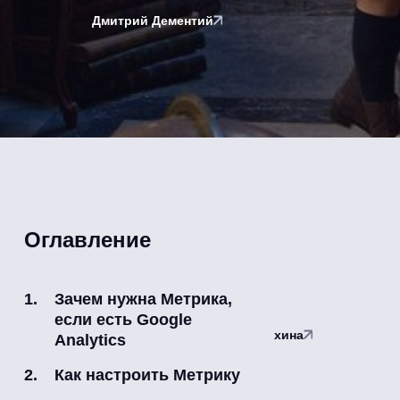
Дмитрий Дементий
Оглавление
Зачем нужна Метрика,
если есть Google
Материал обновил
Дарья Илюхина
Analytics
Как настроить Метрику