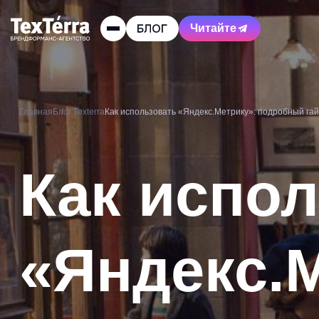
Читайте
Главная
Блог Texterra
Как использовать «Яндекс.Метрику»: подробный га
Как испо
«Яндекс.