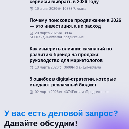
сервисы выбрать в 2026 году
16 июня 2026
10873
Реклама
Почему поисковое продвижение в 2026
— это инвестиция, а не расход
20 марта 2026
3934
SEO
Гайды
Реклама
Продвижение
Как измерить влияние кампаний по
развитию бренда на продажи:
руководство для маркетологов
13 марта 2026
3609
PR
Гайды
Реклама
5 ошибок в digital-стратегии, которые
съедают рекламный бюджет
02 марта 2026
4374
Реклама
Продвижение
У вас есть деловой запрос?
Давайте обсудим!