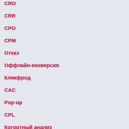
CRO
CRR
CPO
CPM
Отказ
Оффлайн-конверсия
Кликфрод
CAC
Pop-up
CPL
Когортный анализ