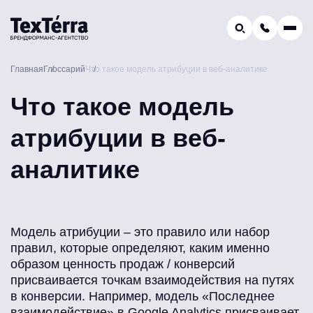
GEO-продвижение
Главная
Глоссарий
Что такое модель атрибуции в веб-аналитике
Заказать звонок
Поиск по услугам и статьям...
Что такое модель
Телефон отдела продаж:
8 (800) 775-16-41
атрибуции в веб-
Наш e-mail:
mail@texterra.ru
аналитике
Модель атрибуции – это правило или набор
правил, которые определяют, каким именно
образом ценность продаж / конверсий
присваивается точкам взаимодействия на путях
в конверсии. Например, модель «Последнее
взаимодействие» в Google Analytics присваивает