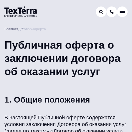
GEO-продвижение
Главная
Договор-оферта
Заказать звонок
Поиск по услугам и статьям...
Публичная оферта о
Телефон отдела продаж:
8 (800) 775-16-41
заключении договора
Наш e-mail:
mail@texterra.ru
об оказании услуг
1. Общие положения
В настоящей Публичной оферте содержатся
условия заключения Договора об оказании услуг
(далее по тексту - «Договор об оказании услуг»