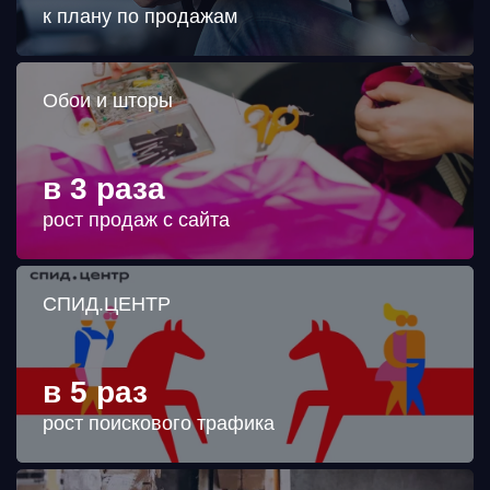
к плану по продажам
Обои и шторы
в 3 раза
рост продаж с сайта
СПИД.ЦЕНТР
в 5 раз
рост поискового трафика