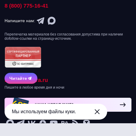
8 (800) 775-16-41
Напишите нам:
Перепечатка материалов без согласования допустима при наличии
dofollow-ссылки на страницу-источник.
Читайте
mail@texterra.ru
Пишите в любое время дня и ночи
НАША НОВАЯ КНИГА
Мы используем файлы куки.