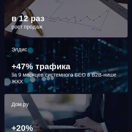
в 12 раз
рост продаж
Элдис
+47% трафика
за 9 месяцев системного SEO в B2B-нише
ЖКХ
Дом.ру
+20%