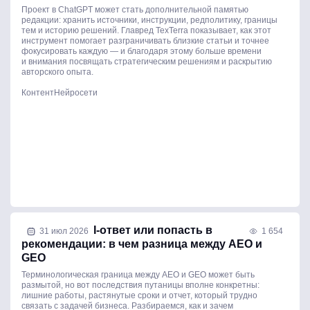
Проект в ChatGPT может стать дополнительной памятью
редакции: хранить источники, инструкции, редполитику, границы
тем и историю решений. Главред TexTerra показывает, как этот
инструмент помогает разграничивать близкие статьи и точнее
фокусировать каждую — и благодаря этому больше времени
и внимания посвящать стратегическим решениям и раскрытию
авторского опыта.
Контент
Нейросети
Исправить AI-ответ или попасть в
31 июл 2026
1 654
рекомендации: в чем разница между AEO и
GEO
Терминологическая граница между AEO и GEO может быть
размытой, но вот последствия путаницы вполне конкретны:
лишние работы, растянутые сроки и отчет, который трудно
связать с задачей бизнеса. Разбираемся, как и зачем