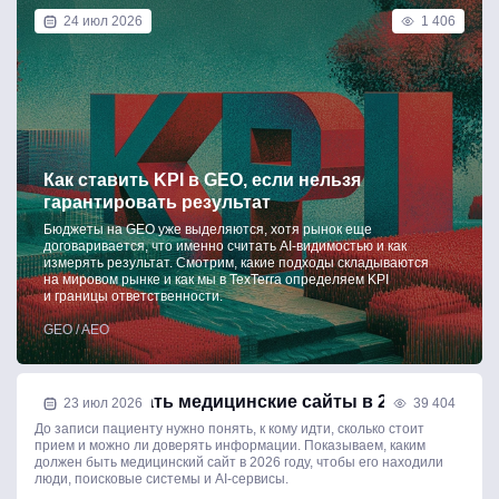
24 июл 2026
1 406
Как ставить KPI в GEO, если нельзя
гарантировать результат
Бюджеты на GEO уже выделяются, хотя рынок еще
договаривается, что именно считать AI-видимостью и как
измерять результат. Смотрим, какие подходы складываются
на мировом рынке и как мы в TexTerra определяем KPI
и границы ответственности.
GEO / AEO
Как продвигать медицинские сайты в 2026 году
23 июл 2026
39 404
До записи пациенту нужно понять, к кому идти, сколько стоит
прием и можно ли доверять информации. Показываем, каким
должен быть медицинский сайт в 2026 году, чтобы его находили
люди, поисковые системы и AI-сервисы.