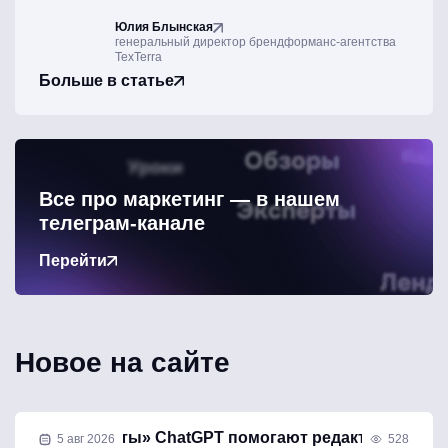
Юлия Блынская
генеральный директор брендформанс-агентства
TexTerra
Больше в статье
Все про маркетинг — в нашем
телеграм-канале
Перейти
Новое на сайте
Как «Проекты» ChatGPT помогают редакторам
5 авг 2026
528