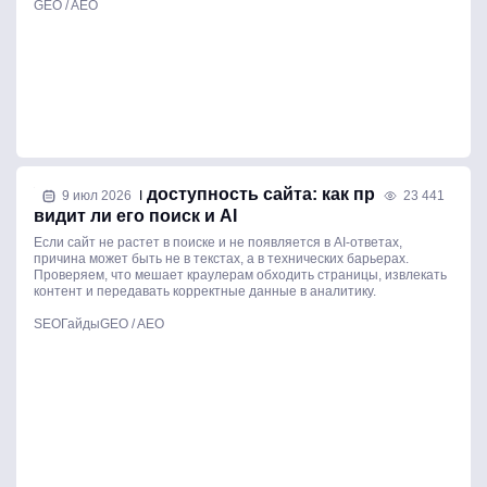
GEO / AEO
Техническая доступность сайта: как проверить,
9 июл 2026
23 441
видит ли его поиск и AI
Если сайт не растет в поиске и не появляется в AI-ответах,
причина может быть не в текстах, а в технических барьерах.
Проверяем, что мешает краулерам обходить страницы, извлекать
контент и передавать корректные данные в аналитику.
SEO
Гайды
GEO / AEO