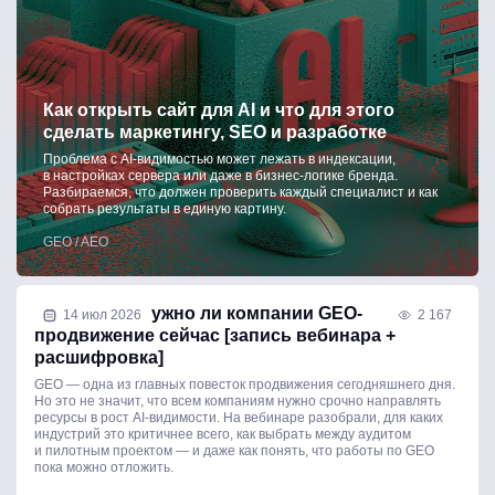
Как открыть сайт для AI и что для этого
сделать маркетингу, SEO и разработке
Проблема с AI-видимостью может лежать в индексации,
в настройках сервера или даже в бизнес-логике бренда.
Разбираемся, что должен проверить каждый специалист и как
собрать результаты в единую картину.
GEO / AEO
Как понять, нужно ли компании GEO-
14 июл 2026
2 167
продвижение сейчас [запись вебинара +
расшифровка]
GEO — одна из главных повесток продвижения сегодняшнего дня.
Но это не значит, что всем компаниям нужно срочно направлять
ресурсы в рост AI-видимости. На вебинаре разобрали, для каких
индустрий это критичнее всего, как выбрать между аудитом
и пилотным проектом — и даже как понять, что работы по GEO
пока можно отложить.