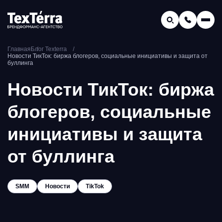
GEO-продвижение
Главная
Блог Texterra
Заказать звонок
Новости ТикТок: биржа блогеров, социальные инициативы и защита от
Поиск по услугам и статьям...
буллинга
Телефон отдела продаж:
Новости ТикТок: биржа
8 (800) 775-16-41
Наш e-mail:
блогеров, социальные
mail@texterra.ru
инициативы и защита
от буллинга
SMM
Новости
TikTok