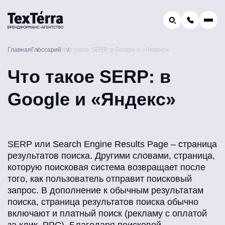
GEO-продвижение
Главная
Глоссарий
Что такое SERP: в Google и «Яндекс»
Заказать звонок
Поиск по услугам и статьям...
Что такое SERP: в
Телефон отдела продаж:
8 (800) 775-16-41
Google и «Яндекс»
Наш e-mail:
mail@texterra.ru
SERP или Search Engine Results Page – страница
результатов поиска. Другими словами, страница,
которую поисковая система возвращает после
того, как пользователь отправит поисковый
запрос. В дополнение к обычным результатам
поиска, страница результатов поиска обычно
включают и платный поиск (рекламу с оплатой