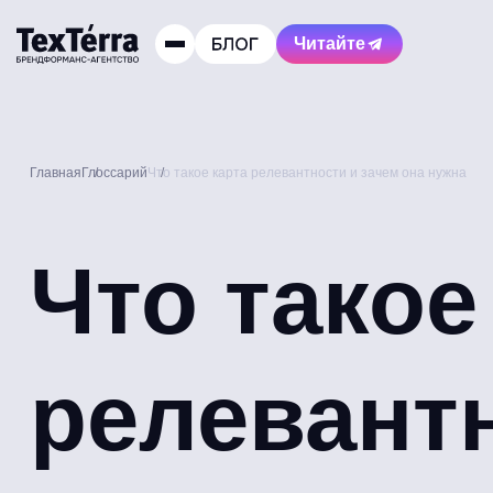
Читайте
Главная
Глоссарий
Что такое карта релевантности и зачем она нужна
Что такое
релевантн