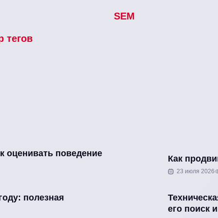
SEM
 тегов
ак оценивать поведение
Как продви
23 июля 2026
году: полезная
Техническа
его поиск и