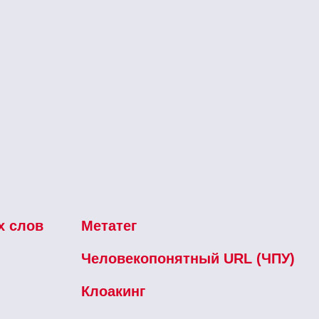
х слов
Метатег
Человекопонятный URL (ЧПУ)
Клоакинг