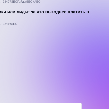
23497
SEO
Гайды
GEO / AEO
ики или лиды: за что выгоднее платить в
22416
SEO