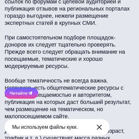
ссылок по форумам с целевой аудиторией и
публикация отзывов на региональных порталах
гораздо выгоднее, нежели размещение
экспертных статей в крупных СМИ.
При самостоятельном подборе площадок-
доноров их следует тщательно проверять.
Прежде всего следует обращать внимание на
посещаемые, тематические и хорошо
модерируемые ресурсы.
Вообще тематичность не всегда важна.
Например, есть общетематические ресурсы с
Читайте
большой посещаемостью и авторитетом,
публикация на которых даст больший результат,
чем размещение на тематическом, но
малопосещаемом сайте.
Мы используем файлы куки.
Для проверки показателей ресурсов (возраст,
трафик и т. д.) существует масса разных