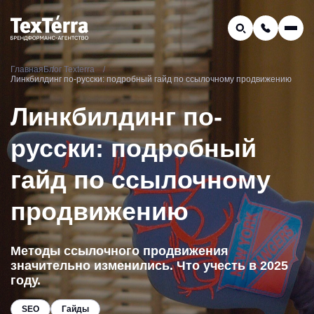
GEO-продвижение
Главная
Блог Texterra
Заказать звонок
Линкбилдинг по-русски: подробный гайд по ссылочному продвижению
Поиск по услугам и статьям...
Телефон отдела продаж:
Линкбилдинг по-
8 (800) 775-16-41
русски: подробный
Наш e-mail:
mail@texterra.ru
гайд по ссылочному
продвижению
Методы ссылочного продвижения
значительно изменились. Что учесть в 2025
году.
SEO
Гайды