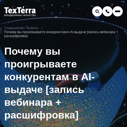
GEO-продвижение
Главная
Блог Texterra
Заказать звонок
Почему вы проигрываете конкурентам в AI-выдаче [запись вебинара +
Поиск по услугам и статьям...
расшифровка]
Телефон отдела продаж:
Почему вы
8 (800) 775-16-41
Наш e-mail:
проигрываете
mail@texterra.ru
конкурентам в AI-
выдаче [запись
вебинара +
расшифровка]