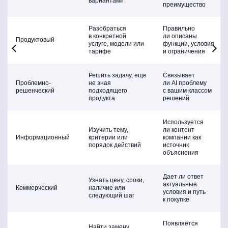
вариантами
преимущество
Разобраться
Правильно
в конкретной
ли описаны
Продуктовый
услуге, модели или
функции, условия
тарифе
и ограничения
Решить задачу, еще
Связывает
Проблемно-
не зная
ли AI проблему
решенческий
подходящего
с вашим классом
продукта
решений
Используется
Изучить тему,
ли контент
Информационный
критерии или
компании как
порядок действий
источник
объяснения
Дает ли ответ
Узнать цену, сроки,
актуальные
Коммерческий
наличие или
условия и путь
следующий шаг
к покупке
Появляется
Найти замену