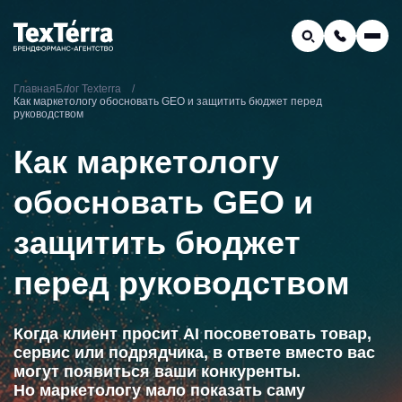
GEO-продвижение
Главная
Блог Texterra
Заказать звонок
Как маркетологу обосновать GEO и защитить бюджет перед
Поиск по услугам и статьям...
руководством
Телефон отдела продаж:
Как маркетологу
8 (800) 775-16-41
Наш e-mail:
обосновать GEO и
mail@texterra.ru
защитить бюджет
перед руководством
Когда клиент просит AI посоветовать товар,
сервис или подрядчика, в ответе вместо вас
могут появиться ваши конкуренты.
Но маркетологу мало показать саму