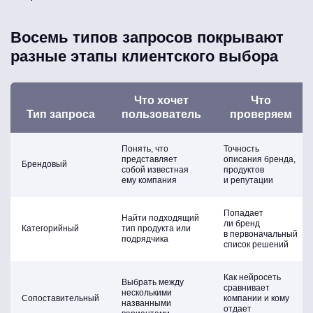
Восемь типов запросов покрывают
разные этапы клиентского выбора
Что хочет
Что
Тип запроса
пользователь
проверяем
Понять, что
Точность
представляет
описания бренда,
Брендовый
собой известная
продуктов
ему компания
и репутации
Попадает
Найти подходящий
ли бренд
Категорийный
тип продукта или
в первоначальный
подрядчика
список решений
Как нейросеть
Выбрать между
сравнивает
несколькими
Сопоставительный
компании и кому
названными
отдает