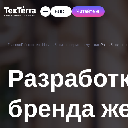
Читайте
Главная
Портфолио
Наши работы по фирменному стилю
Разработка лог
Разработк
бренда ж