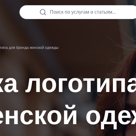
Поиск по услугам и статьям...
отипа для бренда женской одежды
а логотип
енской од