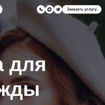
Заказать услугу
Заказать звонок
Телефон отдела продаж:
8 (800) 775-16-41
Наш e-mail:
а для
mail@texterra.ru
ежды