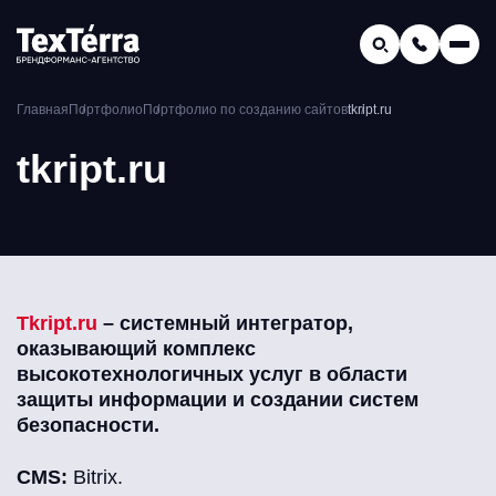
GEO-продвижение
Главная
Портфолио
Портфолио по созданию сайтов
tkript.ru
Заказать звонок
Поиск по услугам и статьям...
tkript.ru
Телефон отдела продаж:
8 (800) 775-16-41
Наш e-mail:
mail@texterra.ru
Tkript.ru
– системный интегратор,
оказывающий комплекс
высокотехнологичных услуг в области
защиты информации и создании систем
безопасности.
CMS:
Bitrix.