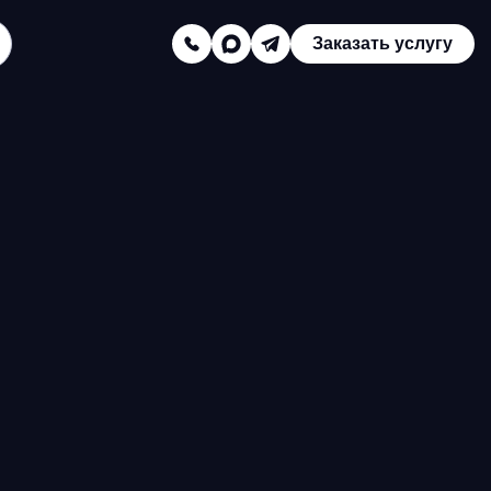
Заказать услугу
Заказать звонок
Телефон отдела продаж:
8 (800) 775-16-41
Наш e-mail:
mail@texterra.ru