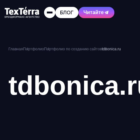
Читайте
Главная
Портфолио
Портфолио по созданию сайтов
tdbonica.ru
tdbonica.r