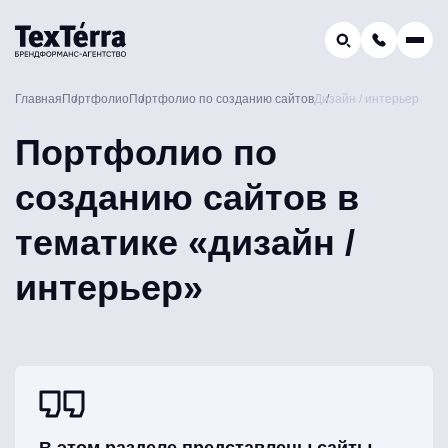
GEO-продвижение
Главная
Портфолио
Портфолио по созданию сайтов
Дизайн / интерьер
Заказать звонок
Поиск по услугам и статьям...
Портфолио по
Телефон отдела продаж:
8 (800) 775-16-41
созданию сайтов в
Наш e-mail:
mail@texterra.ru
тематике «дизайн /
интерьер»