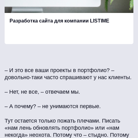
Производство
Разработка сайта для компании LISTIME
Продажа товаров
Организация мероприятий
– И это все ваши проекты в портфолио? –
Образование / курсы / вебинары
довольно-таки часто спрашивают у нас клиенты.
– Нет, не все, – отвечаем мы.
Недвижимость
– А почему? – не унимаются первые.
Медицина
Тут остается только пожать плечами. Писать
«нам лень обновлять портфолио» или «нам
некогда» неохота. Потому что – стыдно. Потому