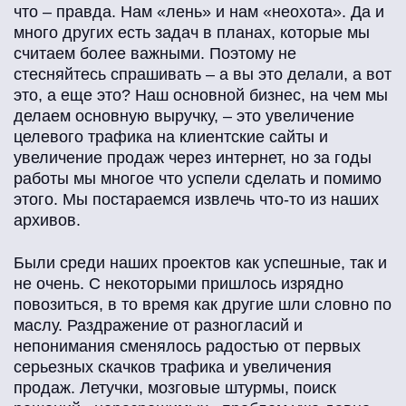
Логистика
что – правда. Нам «лень» и нам «неохота». Да и
много других есть задач в планах, которые мы
считаем более важными. Поэтому не
стесняйтесь спрашивать – а вы это делали, а вот
Красота и здоровье
это, а еще это? Наш основной бизнес, на чем мы
делаем основную выручку, – это увеличение
целевого трафика на клиентские сайты и
IT
увеличение продаж через интернет, но за годы
работы мы многое что успели сделать и помимо
этого. Мы постараемся извлечь что-то из наших
Искусство
архивов.
Были среди наших проектов как успешные, так и
Финансы
не очень. С некоторыми пришлось изрядно
повозиться, в то время как другие шли словно по
маслу. Раздражение от разногласий и
непонимания сменялось радостью от первых
серьезных скачков трафика и увеличения
продаж. Летучки, мозговые штурмы, поиск