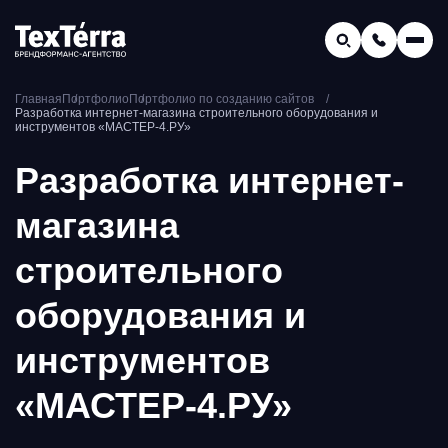
GEO-продвижение
Главная
Портфолио
Портфолио по созданию сайтов
Заказать звонок
Разработка интернет-магазина строительного оборудования и
Поиск по услугам и статьям...
инструментов «МАСТЕР-4.РУ»
Телефон отдела продаж:
Разработка интернет-
8 (800) 775-16-41
Наш e-mail:
магазина
mail@texterra.ru
строительного
оборудования и
инструментов
«МАСТЕР-4.РУ»