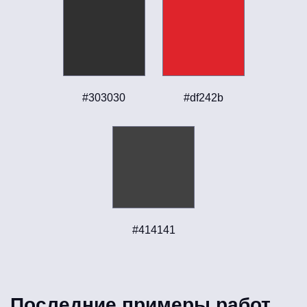
#303030
#df242b
#414141
Последние примеры работ