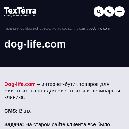
GEO-продвижение
Главная
Портфолио
Портфолио по созданию сайтов
dog-life.com
Заказать звонок
Поиск по услугам и статьям...
dog-life.com
Телефон отдела продаж:
8 (800) 775-16-41
Наш e-mail:
mail@texterra.ru
Dog-life.com
– интернет-бутик товаров для
животных, салон для животных и ветеринарная
клиника.
CMS:
Bitrix
Задача:
На старом сайте клиента все было