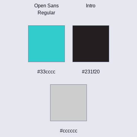
Open Sans
Intro
Regular
#33cccc
#231f20
#cccccc