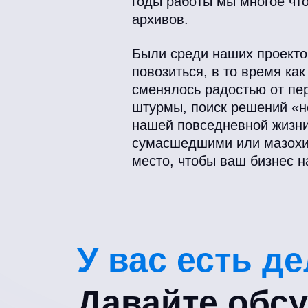
годы работы мы многое что
архивов.
Были среди наших проектов
повозиться, в то время ка
сменялось радостью от пер
штурмы, поиск решений «
нашей повседневной жизни
сумасшедшими или мазохист
место, чтобы ваш бизнес н
У вас есть д
Давайте обс