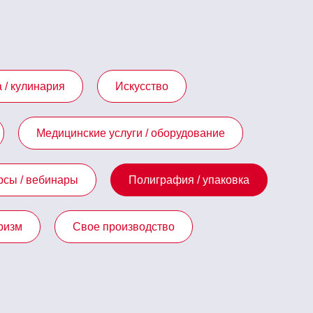
 / кулинария
Искусство
Медицинские услуги / оборудование
рсы / вебинары
Полиграфия / упаковка
ризм
Свое производство