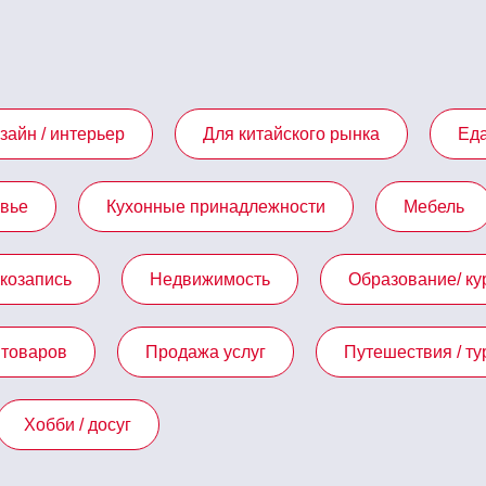
зайн / интерьер
Для китайского рынка
Еда
овье
Кухонные принадлежности
Мебель
укозапись
Недвижимость
Образование/ ку
товаров
Продажа услуг
Путешествия / ту
Хобби / досуг