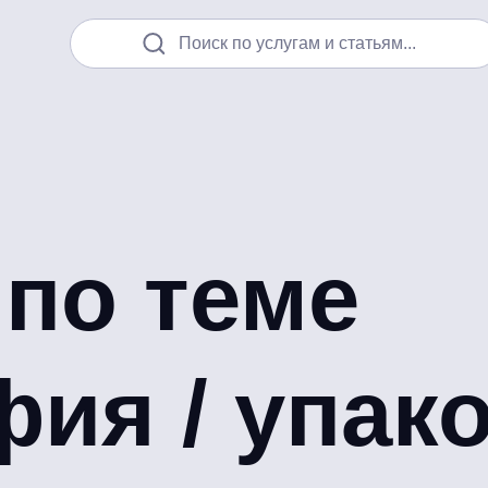
Поиск по услугам и статьям...
 по теме
ия / упак