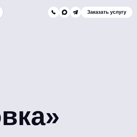
Заказать услугу
Заказать звонок
Телефон отдела продаж:
8 (800) 775-16-41
Наш e-mail:
mail@texterra.ru
овка»