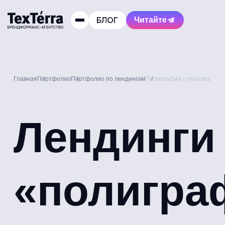
Читайте
Главная
Портфолио
Портфолио по лендингам
Полиграфия / упаковка
Лендинги
«полиграф