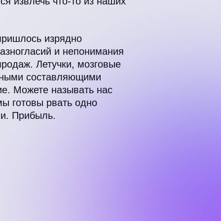
ся извлечь что-то из наших
 пришлось изрядно
разногласий и непонимания
продаж. Летучки, мозговые
вными составляющими
ие. Можете называть нас
мы готовы рвать одно
ли. Прибыль.