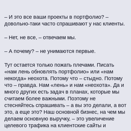
Образование/ курсы / вебинары
– И это все ваши проекты в портфолио? –
довольно-таки часто спрашивают у нас клиенты.
Полиграфия / упаковка
– Нет, не все, – отвечаем мы.
– А почему? – не унимаются первые.
Программное обеспечение / софт
Тут остается только пожать плечами. Писать
«нам лень обновлять портфолио» или «нам
некогда» неохота. Потому что – стыдно. Потому
Продажа товаров
что – правда. Нам «лень» и нам «неохота». Да и
много других есть задач в планах, которые мы
считаем более важными. Поэтому не
Продажа услуг
стесняйтесь спрашивать – а вы это делали, а вот
это, а еще это? Наш основной бизнес, на чем мы
делаем основную выручку, – это увеличение
Путешествия / туризм
целевого трафика на клиентские сайты и