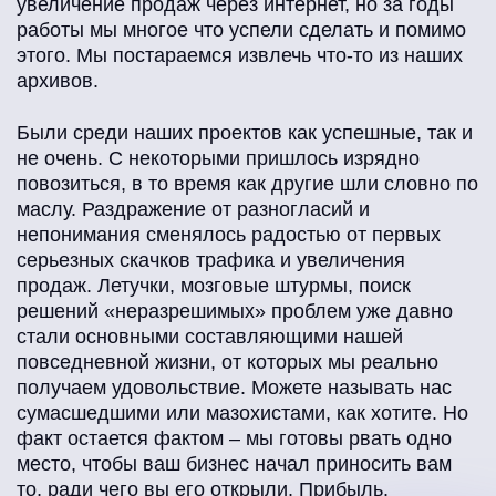
увеличение продаж через интернет, но за годы
работы мы многое что успели сделать и помимо
Свое производство
этого. Мы постараемся извлечь что-то из наших
архивов.
Строительство / ремонт
Были среди наших проектов как успешные, так и
не очень. С некоторыми пришлось изрядно
повозиться, в то время как другие шли словно по
маслу. Раздражение от разногласий и
Франчайзинг
непонимания сменялось радостью от первых
серьезных скачков трафика и увеличения
продаж. Летучки, мозговые штурмы, поиск
Хобби / досуг
решений «неразрешимых» проблем уже давно
стали основными составляющими нашей
повседневной жизни, от которых мы реально
получаем удовольствие. Можете называть нас
сумасшедшими или мазохистами, как хотите. Но
факт остается фактом – мы готовы рвать одно
место, чтобы ваш бизнес начал приносить вам
то, ради чего вы его открыли. Прибыль.