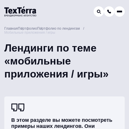
GEO-продвижение
Главная
Портфолио
Портфолио по лендингам
Заказать звонок
Мобильные приложения / игры
Поиск по услугам и статьям...
Телефон отдела продаж:
Лендинги по теме
8 (800) 775-16-41
«мобильные
Наш e-mail:
mail@texterra.ru
приложения / игры»
В этом разделе вы можете посмотреть
примеры наших лендингов. Они