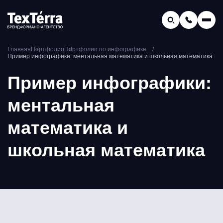
GEO-продвижение
Главная
Портфолио
Портфолио по инфографике
Заказать звонок
Пример инфографики: ментальная математика и школьная математика
Поиск по услугам и статьям...
Телефон отдела продаж:
Пример инфографики:
8 (800) 775-16-41
ментальная
Наш e-mail:
mail@texterra.ru
математика и
школьная математика