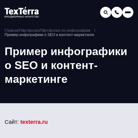
GEO-продвижение
Главная
Портфолио
Портфолио по инфографике
Заказать звонок
Пример инфографики о SEO и контент-маркетинге
Поиск по услугам и статьям...
Телефон отдела продаж:
Пример инфографики
8 (800) 775-16-41
о SEO и контент-
Наш e-mail:
mail@texterra.ru
маркетинге
Сайт:
texterra.ru