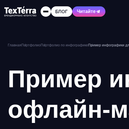
Читайте
Главная
Портфолио
Портфолио по инфографике
Пример инфографики дл
Пример и
офлайн-м