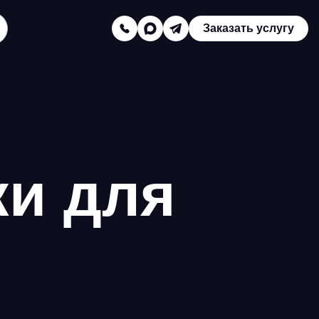
Заказать услугу
Заказать звонок
Телефон отдела продаж:
8 (800) 775-16-41
Наш e-mail:
и для
mail@texterra.ru