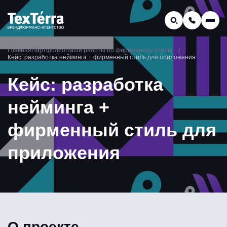
GEO-продвижение
Главная
Портфолио
Наши работы по фирменному стилю
Заказать звонок
Кейс: разработка нейминга + фирменный стиль для приложения
Поиск по услугам и статьям...
Телефон отдела продаж:
Кейс: разработка
8 (800) 775-16-41
нейминга +
Наш e-mail:
mail@texterra.ru
фирменный стиль для
приложения
О проекте