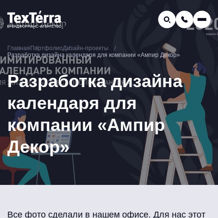
GEO-продвижение
Главная
Портфолио
Дизайн-проекты
Заказать звонок
Разработка дизайна календаря для компании «Ампир Декор»
Поиск по услугам и статьям...
Телефон отдела продаж:
Разработка дизайна
8 (800) 775-16-41
календаря для
Наш e-mail:
mail@texterra.ru
компании «Ампир
Декор»
Все фото сделали в нашем офисе. Для нас этот