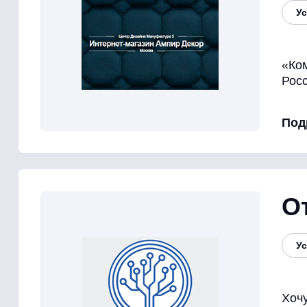
Ус
«Ко
Росс
Под
О
Ус
Хоч