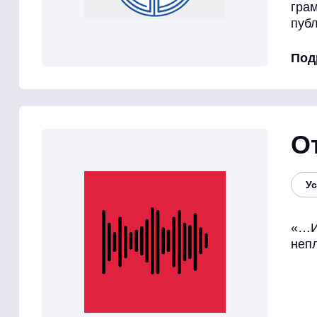
гра
публ
Под
О
Ус
«…И
неп