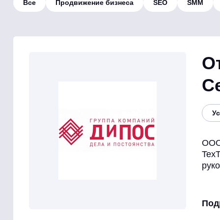
Все
Продвижение бизнеса
SEO
SMM
О
С
Ус
ООО
TexT
рук
Под