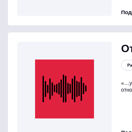
Под
О
Р
«…у
отно