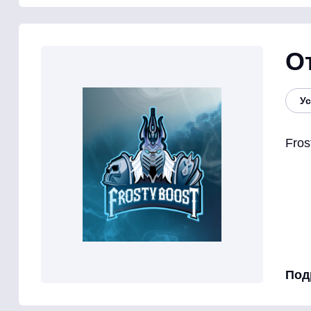
О
Ус
Fro
Под