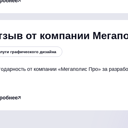
робнее
тзыв от компании Мегап
луги графического дизайна
одарность от компании «Мегаполис Про» за разрабо
робнее