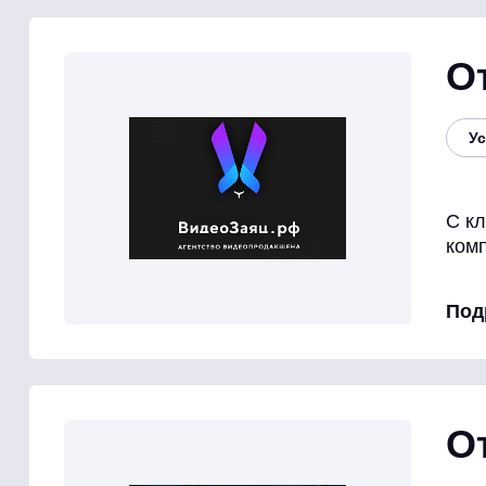
О
Ус
С к
ком
Под
О