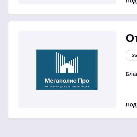
Под
О
Ус
Благ
Под