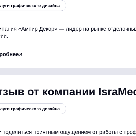
луги графического дизайна
мпания «Ампир Декор» — лидер на рынке отделочных
ии.
робнее
тзыв от компании IsraMe
луги графического дизайна
у поделиться приятным ощущением от работы с про