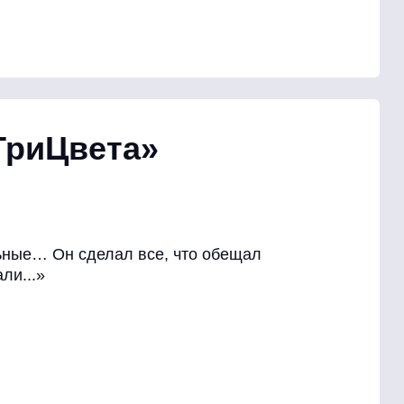
ТриЦвета»
ьные… Он сделал все, что обещал
ли...»