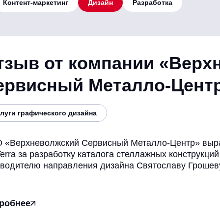
Контент-маркетинг
Дизайн
Разработка
тзыв от компании «Верх
ервисный Металло-Цент
луги графического дизайна
 «Верхневолжский Сервисный Металло-Центр» выраж
erra за разработку каталога стеллажных конструкци
оводителю направления дизайна Святославу Грошев
робнее