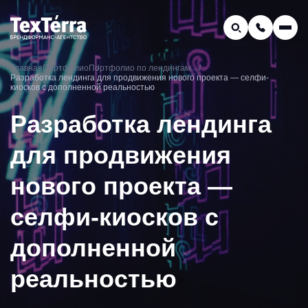
GEO-продвижение
Главная
Портфолио
Портфолио по лендингам
Заказать звонок
Разработка лендинга для продвижения нового проекта — селфи-
Поиск по услугам и статьям...
киосков с дополненной реальностью
Телефон отдела продаж:
Разработка лендинга
8 (800) 775-16-41
Наш e-mail:
для продвижения
mail@texterra.ru
нового проекта —
селфи-киосков с
дополненной
реальностью