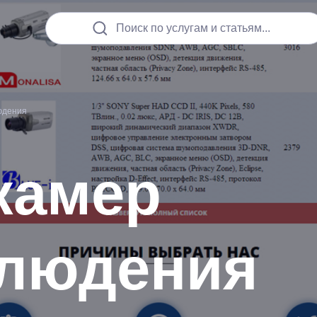
Поиск по услугам и статьям...
юдения
камер
людения