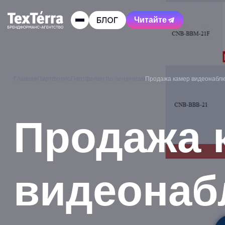
Читайте
Главная
Портфолио
Портфолио по лендингам
Продажа камер видеонабл
Продажа 
видеонаб