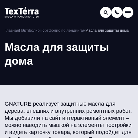
GEO-продвижение
Главная
Портфолио
Портфолио по лендингам
Масла для защиты дома
Заказать звонок
Поиск по услугам и статьям...
Масла для защиты
Телефон отдела продаж:
8 (800) 775-16-41
дома
Наш e-mail:
mail@texterra.ru
GNATURE реализует защитные масла для
дерева, внешних и внутренних ремонтных работ.
Мы добавили на сайт интерактивный элемент –
можно наводить мышкой на элементы постройки
и видеть карточку товара, который подойдет для