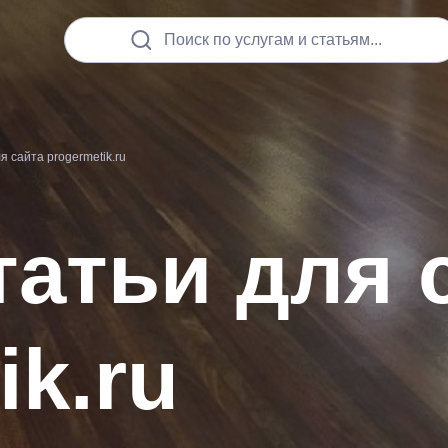
Поиск по услугам и статьям...
 сайта progermetik.ru
атьи для 
ik.ru