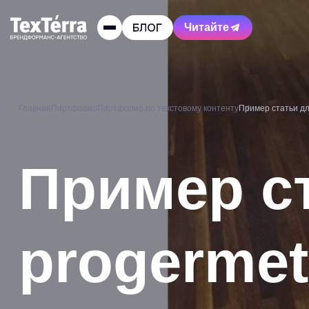
Читайте
Главная
Портфолио
Портфолио по текстовому контенту
Пример статьи для
Пример ст
progermet