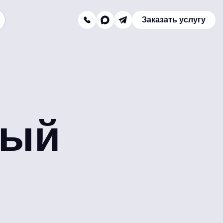
Заказать услугу
Заказать звонок
Телефон отдела продаж:
8 (800) 775-16-41
Наш e-mail:
ный
mail@texterra.ru