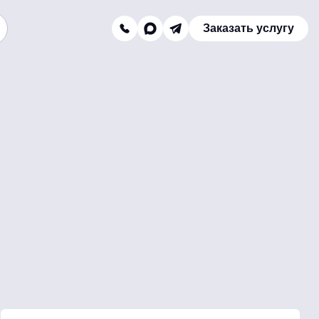
Заказать услугу
Заказать звонок
Телефон отдела продаж:
8 (800) 775-16-41
Наш e-mail:
mail@texterra.ru