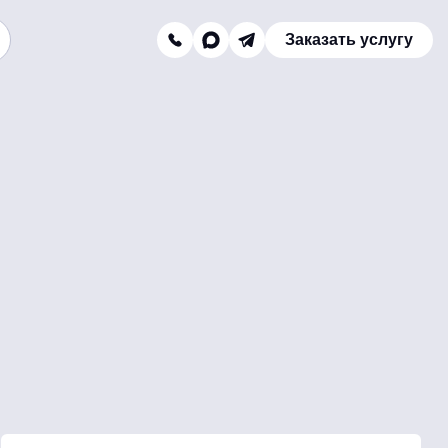
Заказать услугу
Заказать звонок
Телефон отдела продаж:
8 (800) 775-16-41
Наш e-mail:
mail@texterra.ru