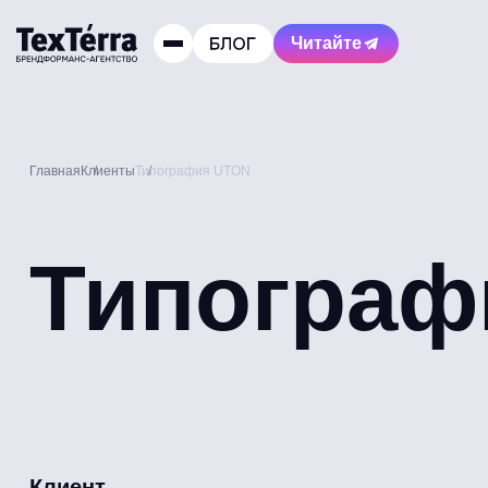
Читайте
Главная
Клиенты
Типография UTON
Типограф
Клиент